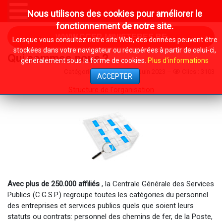
Nous utilisons des cookies pour améliorer le
fonctionnement de notre site.
WWW.CGSP-MINISTERES.BE
Lorsque vous consultez notre site Web, des données peuvent être
stockées dans votre navigateur ou récupérées à partir de celui-ci,
Qui sommes-nous ?
généralement sous la forme de cookies.
Plus d'informations
Catégorie :
System
7 Juin 2023
Clics : 3103
ACCEPTER
Structure de l'organisation
Avec plus de 250.000 affiliés
, la Centrale Générale des Services
Publics (C.G.S.P.) regroupe toutes les catégories du personnel
des entreprises et services publics quels que soient leurs
statuts ou contrats: personnel des chemins de fer, de la Poste,