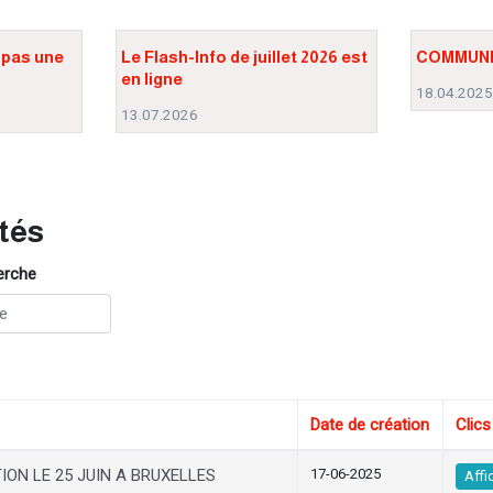
 pas une
Le Flash-Info de juillet 2026 est
COMMUNI
en ligne
18.04.202
13.07.2026
tés
herche
Date de création
Clics
ION LE 25 JUIN A BRUXELLES
17-06-2025
Affi