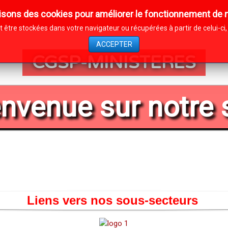
isons des cookies pour améliorer le fonctionnement de n
Contacts
Affiliation
Comité Jeunes
être stockées dans votre navigateur ou récupérées à partir de celui-c
ACCEPTER
CGSP-MINISTERES
nvenue sur notre 
Liens vers nos sous-secteurs