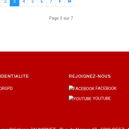
2
3
4
5
6
7
Page 3 sur 7
IDENTIALITE
REJOIGNEZ-NOUS
RGPD
FACEBOOK
YOUTUBE