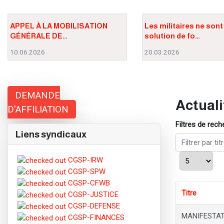
APPEL À LA MOBILISATION
Les militaires ne sont
GÉNÉRALE DE…
solution de fo…
10.06.2026
20.03.2026
DEMANDE
Actuali
D'AFFILIATION
</span;">
Filtres de rec
Liens syndicaux
Filtrer par titre
Afficher #
CGSP-IRW
CGSP-SPW
CGSP-CFWB
Titre
CGSP-JUSTICE
CGSP-DEFENSE
MANIFESTAT
CGSP-FINANCES