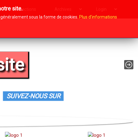
otre site.
Nos actions
Archives
Login
i, généralement sous la forme de cookies.
Plus d'informations
site
SUIVEZ-NOUS SUR