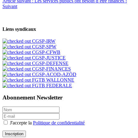
Article suivant : Les services publics ont besoin d´être financés !
Suivant
DEMANDE D'AFFILIATION
</span;">
Liens syndicaux
CGSP-IRW
CGSP-SPW
CGSP-CFWB
CGSP-JUSTICE
CGSP-DEFENSE
CGSP-FINANCES
CGSP-ACOD-AZÖD
FGTB WALLONNE
FGTB FEDERALE
Abonnement Newsletter
J'accepte la
Politique de confidentialité
Inscription