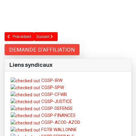
Article précédent : MATRIBUNE.be ​: UN NOUVEAU MEDIA VOIT LE JOUR
Article suivant : Notre immunité ? Notre Statut !
Précédent
Suivant
DEMANDE D'AFFILIATION
</span;">
Liens syndicaux
CGSP-IRW
CGSP-SPW
CGSP-CFWB
CGSP-JUSTICE
CGSP-DEFENSE
CGSP-FINANCES
CGSP-ACOD-AZÖD
FGTB WALLONNE