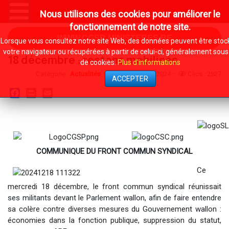
Nous utilisons des cookies pour améliorer le
fonctionnement de notre site.
WWW.CGSP-MINISTERES.BE
Lorsque vous consultez notre site Web, des données peuvent être sto
votre navigateur ou récupérées à partir de celui-ci, généralement sous
18 décembre : restons mobilisés
de cookies.
Plus d'informations
Catégorie :
Actualités
19 Décembre 2024
Clics : 2827
ACCEPTER
Facebook
Print
Email
COMMUNIQUE DU FRONT COMMUN SYNDICAL
Ce
mercredi 18 décembre, le front commun syndical réunissait
ses militants devant le Parlement wallon, afin de faire entendre
sa colère contre diverses mesures du Gouvernement wallon :
économies dans la fonction publique, suppression du statut,