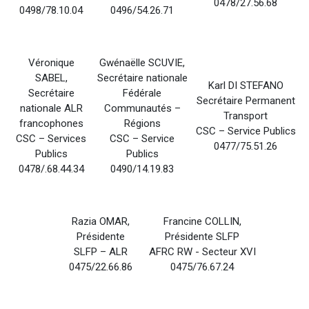
0478/27.56.68
0498/78.10.04
0496/54.26.71
Véronique
Gwénaëlle SCUVIE,
SABEL,
Secrétaire nationale
Karl DI STEFANO
Secrétaire
Fédérale
Secrétaire Permanent
nationale ALR
Communautés –
Transport
francophones
Régions
CSC – Service Publics
CSC – Services
CSC – Service
0477/75.51.26
Publics
Publics
0478/.68.44.34
0490/14.19.83
Razia OMAR,
Francine COLLIN,
Présidente
Présidente SLFP
SLFP – ALR
AFRC RW - Secteur XVI
0475/22.66.86
0475/76.67.24