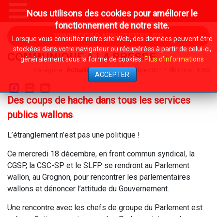
Nous utilisons des cookies pour améliorer le
fonctionnement de notre site.
WWW.CGSP-MINISTERES.BE
Lorsque vous consultez notre site Web, des données peuvent être
stockées dans votre navigateur ou récupérées à partir de celui-ci,
COMMUNIQUE A LA PRESSE
généralement sous la forme de cookies.
Plus d'informations
Catégorie :
Actualités
13 Décembre 2024
Clics : 1766
ACCEPTER
Facebook
Print
Email
Des coups de hache dans tous les services
publics wallons
L’étranglement n’est pas une politique !
Ce mercredi 18 décembre, en front commun syndical, la
CGSP, la CSC-SP et le SLFP se rendront au Parlement
wallon, au Grognon, pour rencontrer les parlementaires
wallons et dénoncer l’attitude du Gouvernement.
Une rencontre avec les chefs de groupe du Parlement est