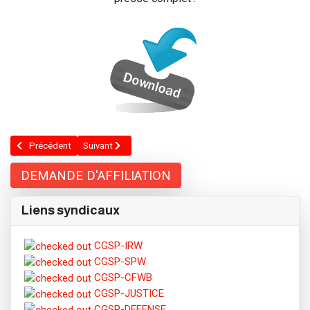
Article précédent : Notre immunité ? Notre Statut !
Article suivant : Grève Fonction publique le 18 décembre
Précédent
Suivant
DEMANDE D'AFFILIATION
</span;">
Liens syndicaux
CGSP-IRW
CGSP-SPW
CGSP-CFWB
CGSP-JUSTICE
CGSP-DEFENSE