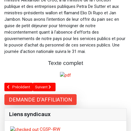
ministre Alexander De Croo, à la ministre de la Fonction
publique et des entreprises publiques Petra De Sutter et aux
ministres-présidents wallon et flamand Elio Di Rupo et Jan
Jambon. Nous avons l'intention de leur offrir du pain sec en
guise de petit déjeuner pour témoigner de notre
mécontentement quant à l'absence d'efforts des
gouvernements de notre pays pour les services publics et pour
le pouvoir d'achat du personnel de ces services publics. Une
journée d'action nationale suivra le 31 mai.
Texte complet
Article précédent : UWE vs. services publics : le scorpion et la grenouille
Article suivant : Mépris acte 2 !
Précédent
Suivant
DEMANDE D'AFFILIATION
</span;">
Liens syndicaux
CGSP-IRW