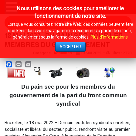
Nous utilisons des cookies pour améliorer le
fonctionnement de notre site.
WWW.CGSP-MINISTERES.BE
Lorsque vous consultez notre site Web, des données peuvent être
stockées dans votre navigateur ou récupérées à partir de celui-ci,
18 MAI 2022 - DU PAIN SEC POUR LES
généralement sous la forme de cookies.
Plus d'informations
MEMBRES DU GOUVERNEMENT
ACCEPTER
Catégorie :
Actualités
19 Mai 2022
Clics : 2770
Facebook
Print
Email
Du pain sec pour les membres du
gouvernement de la part du front commun
syndical
Bruxelles, le 18 mai 2022 – Demain jeudi, les syndicats chrétien,
socialiste et libéral du secteur public, rendront visite au premier