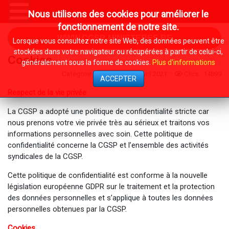
Nous utilisons des cookies pour améliorer le
fonctionnement de notre site.
WWW.CGSP-MINISTERES.BE
Lorsque vous consultez notre site Web, des données peuvent être
stockées dans votre navigateur ou récupérées à partir de celui-ci,
Cookies
généralement sous la forme de cookies.
Plus d'informations
Catégorie :
System
9 Avril 2021
Clics : 14899
ACCEPTER
Respect de la vie privée
La CGSP a adopté une politique de confidentialité stricte car
nous prenons votre vie privée très au sérieux et traitons vos
informations personnelles avec soin. Cette politique de
confidentialité concerne la CGSP et l’ensemble des activités
syndicales de la CGSP.
Cette politique de confidentialité est conforme à la nouvelle
législation européenne GDPR sur le traitement et la protection
des données personnelles et s’applique à toutes les données
personnelles obtenues par la CGSP.
Cookies