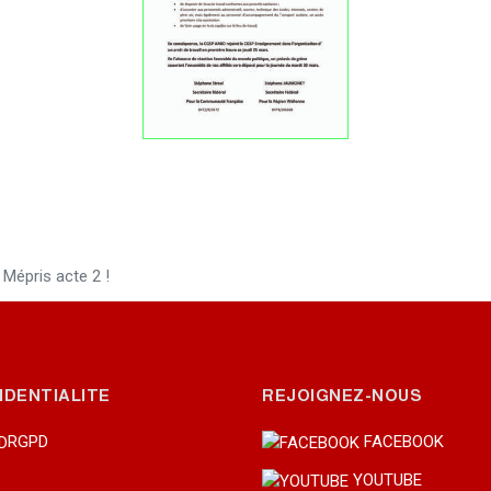
dent : 18 MAI 2022 - DU PAIN SEC POUR LES MEMBRES DU GOUVERNEMENT
Mépris acte 2 !
IDENTIALITE
REJOIGNEZ-NOUS
RGPD
FACEBOOK
YOUTUBE