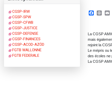
CGSP-IRW
CGSP-SPW
Facebook
Print
Ema
CGSP-CFWB
CGSP-JUSTICE
CGSP-DEFENSE
La CGSP AMIO, 
CGSP-FINANCES
mais également
CGSP-ACOD-AZÖD
rejoint la CGS
FGTB WALLONNE
Le mépris ou le
FGTB FEDERALE
des écoles ne 
La CGSP AMIO