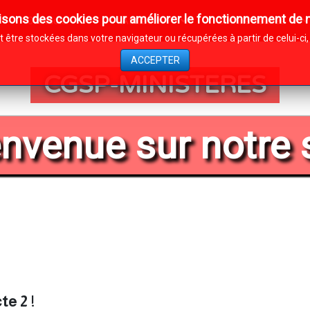
isons des cookies pour améliorer le fonctionnement de n
Contacts
Affiliation
Comité Jeunes
être stockées dans votre navigateur ou récupérées à partir de celui-c
ACCEPTER
CGSP-MINISTERES
nvenue sur notre 
te 2 !