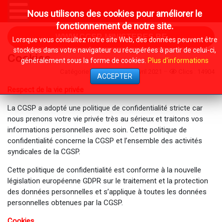
Nous utilisons des cookies pour améliorer le
fonctionnement de notre site.
WWW.CGSP-MINISTERES.BE
Lorsque vous consultez notre site Web, des données peuvent être
stockées dans votre navigateur ou récupérées à partir de celui-ci,
Cookies
généralement sous la forme de cookies.
Plus d'informations
Catégorie :
System
9 Avril 2021
Clics : 14904
ACCEPTER
Respect de la vie privée
La CGSP a adopté une politique de confidentialité stricte car
nous prenons votre vie privée très au sérieux et traitons vos
informations personnelles avec soin. Cette politique de
confidentialité concerne la CGSP et l’ensemble des activités
syndicales de la CGSP.
Cette politique de confidentialité est conforme à la nouvelle
législation européenne GDPR sur le traitement et la protection
des données personnelles et s’applique à toutes les données
personnelles obtenues par la CGSP.
Cookies