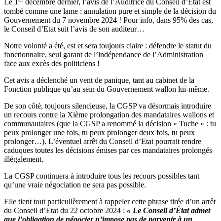
Le 1
décembre dernier, l’avis de l’Auditrice du Conseil d’Etat est
tombé comme une lame : annulation pure et simple de la décision du
Gouvernement du 7 novembre 2024 ! Pour info, dans 95% des cas,
le Conseil d’Etat suit l’avis de son auditeur…
Notre volonté a été, est et sera toujours claire : défendre le statut du
fonctionnaire, seul garant de l’indépendance de l’Administration
face aux excès des politiciens !
Cet avis a déclenché un vent de panique, tant au cabinet de la
Fonction publique qu’au sein du Gouvernement wallon lui-même.
De son côté, toujours silencieuse, la CGSP va désormais introduire
un recours contre la Xième prolongation des mandataires wallons et
communautaires (que la CGSP a renommé la décision « Tuche » : tu
peux prolonger une fois, tu peux prolonger deux fois, tu peux
prolonger…). L’éventuel arrêt du Conseil d’Etat pourrait rendre
caduques toutes les décisions émises par ces mandataires prolongés
illégalement.
La CGSP continuera à introduire tous les recours possibles tant
qu’une vraie négociation ne sera pas possible.
Elle tient tout particulièrement à rappeler cette phrase tirée d’un arrêt
du Conseil d’Etat du 22 octobre 2024 :
« Le Conseil d’État admet
que l’obligation de négocier n’impose pas de parvenir à un