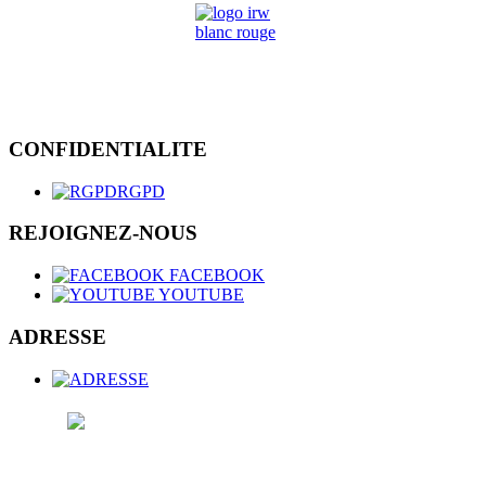
CONFIDENTIALITE
RGPD
REJOIGNEZ-NOUS
FACEBOOK
YOUTUBE
ADRESSE
CGSP-MINISTERES - e.r. Stéphane
JAUMONET - Rue de Namur, 47 - 5000 BEEZ -
02/508.57.65 -
0478/27.56.68