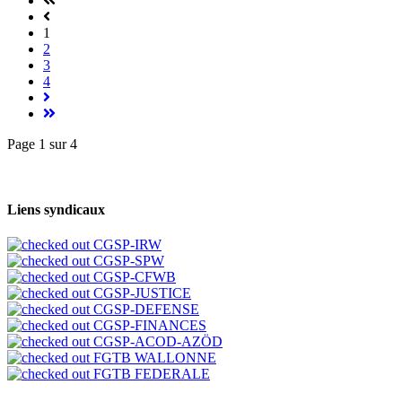
1
2
3
4
Page 1 sur 4
DEMANDE D'AFFILIATION
</span;">
Liens syndicaux
CGSP-IRW
CGSP-SPW
CGSP-CFWB
CGSP-JUSTICE
CGSP-DEFENSE
CGSP-FINANCES
CGSP-ACOD-AZÖD
FGTB WALLONNE
FGTB FEDERALE